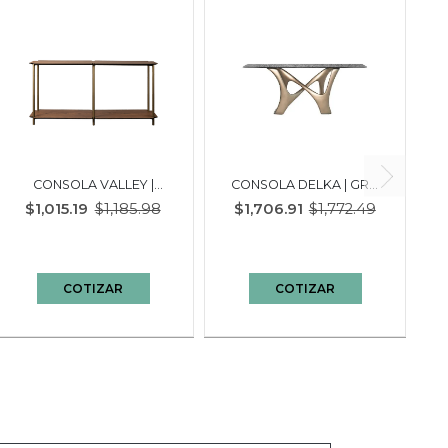
CONSOLA VALLEY |
CONSOLA DELKA | GRIS
NOGAL/DORADO
- CHAMPAGNE
$1,015.19
$1,185.98
$1,706.91
$1,772.49
COTIZAR
COTIZAR