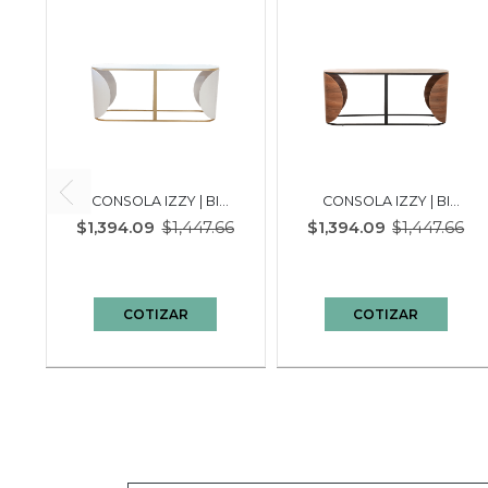
S
CONSOLA IZZY | BI
CONSOLA IZZY | BI
COLOR BLANCO
COLOR NOGAL NEGRO
9
$1,394.09
$1,447.66
$1,394.09
$1,447.66
DORADO
COTIZAR
COTIZAR