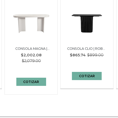
CONSOLA MAGNA |
CONSOLA CLIO | ROBLE
OFF WHITE
OSCURO
$2,002.08
$865.74
$899.00
$2,079.00
COTIZAR
COTIZAR