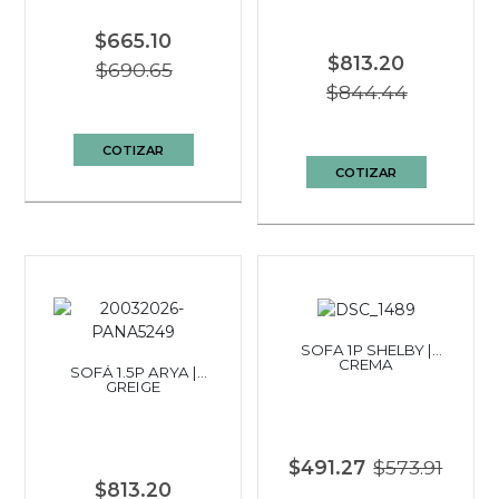
$665.10
$813.20
$690.65
$844.44
COTIZAR
COTIZAR
SOFA 1P SHELBY |
CREMA
SOFÁ 1.5P ARYA |
GREIGE
$491.27
$573.91
$813.20