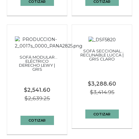
COTIZAR
COTIZAR
SOFÁ SECCIONAL
RECLINABLE LUCCA |
SOFÁ MODULAR
GRIS CLARO
ELÉCTRICO
DERECHO LEWY |
GRIS
$3,288.60
$2,541.60
$3,414.95
$2,639.25
COTIZAR
COTIZAR