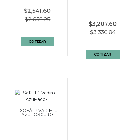
$2,541.60
$2,639.25
$3,207.60
$3,330.84
COTIZAR
COTIZAR
SOFÁ 1P VADIM |
AZUL OSCURO