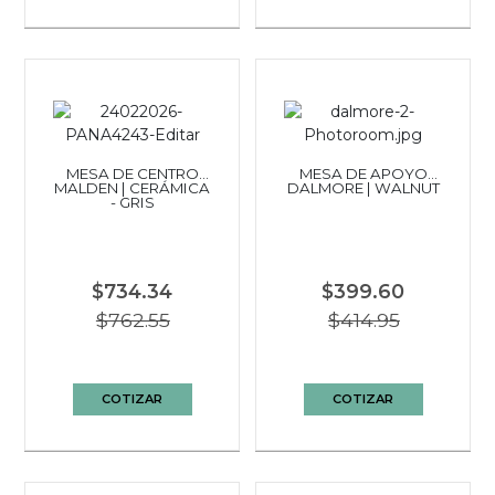
MESA DE CENTRO
MESA DE APOYO
MALDEN | CERÁMICA
DALMORE | WALNUT
- GRIS
$734.34
$399.60
$762.55
$414.95
COTIZAR
COTIZAR