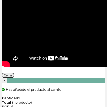
Cerrar
x
Has añadido el producto al carrito
Cantidad:
1
Total
(
1 producto
)
POR: $