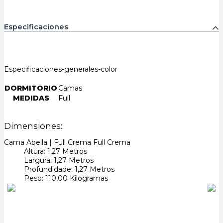
Especificaciones
Especificaciones-generales-color
DORMITORIO
Camas
MEDIDAS
Full
Dimensiones:
Cama Abella | Full Crema Full Crema
Altura:
1,27
Metro
s
Largura:
1,27
Metro
s
Profundidade:
1,27
Metro
s
Peso:
110,00
Kilograma
s