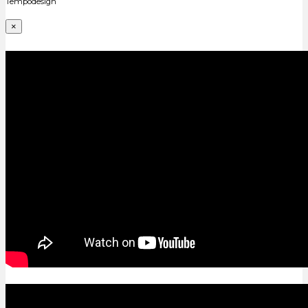
Tempodesign
×