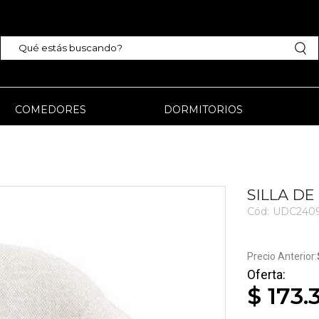
COMEDORES
DORMITORIOS
SILLA D
Cód:
UDC240
$ 173.