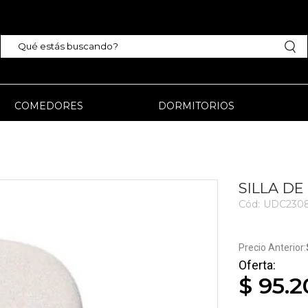
COMEDORES
DORMITORIOS
SILLA D
Cód:
UDC2308
$ 95.2