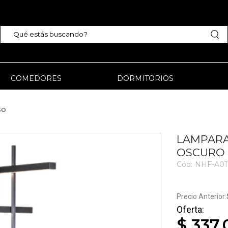
COMEDORES
DORMITORIOS
SO
LAMPARA 
OSCURO 
Cód:
NHF-A01
$ 337.