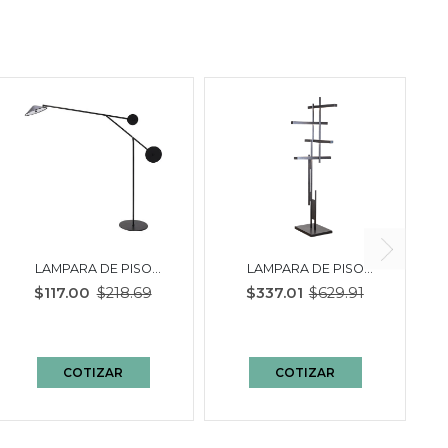
LAMPARA DE PISO
LAMPARA DE PISO
JENNY | BI COLOR
GINNY | BI COLOR GRIS
$117.00
$218.69
$337.01
$629.91
NEGRO - BLANCO
OSCURO - BLANCO
COTIZAR
COTIZAR