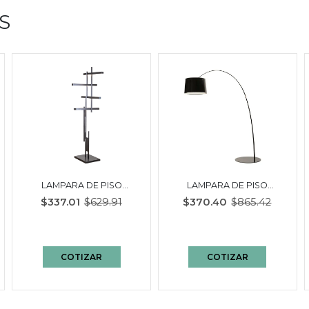
S
LAMPARA DE PISO
LAMPARA DE PISO
GINNY | BI COLOR GRIS
AERK | NEGRO
$337.01
$629.91
$370.40
$865.42
OSCURO - BLANCO
COTIZAR
COTIZAR