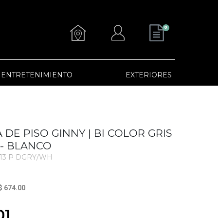
0
ENTRETENIMIENTO
EXTERIORES
DE PISO GINNY | BI COLOR GRIS
- BLANCO
13 P DGRY/WH
$ 674.00
01