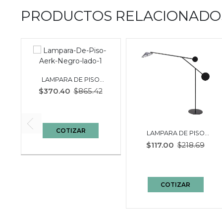
PRODUCTOS RELACIONADO
LAMPARA DE PISO
AERK | NEGRO
$370.40
$865.42
COTIZAR
LAMPARA DE PISO
S
JENNY | BI COLOR
$117.00
$218.69
NEGRO - BLANCO
COTIZAR